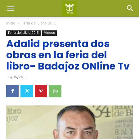
Inicio
Feria del Libro 2015
Feria del Libro 2015
Videos
Adalid presenta dos
obras en la feria del
libro- Badajoz ONline Tv
15/05/2015