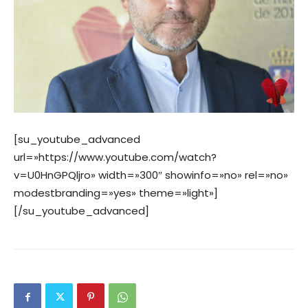
[su_youtube_advanced
url=»https://www.youtube.com/watch?
v=U0HnGPQljro» width=»300″ showinfo=»no» rel=»no»
modestbranding=»yes» theme=»light»]
[/su_youtube_advanced]