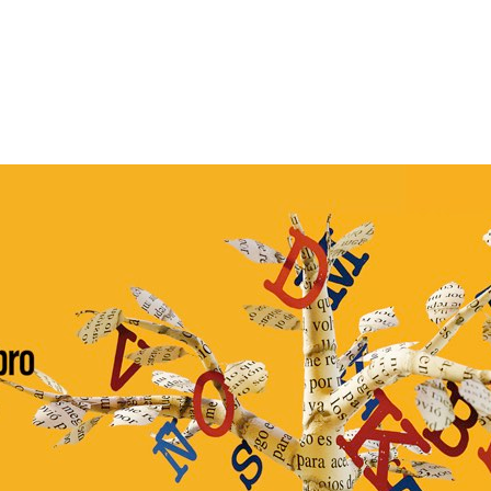
del
Libro
de
Badajoz