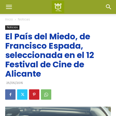
Inicio
Noticias
Noticias
El País del Miedo, de
Francisco Espada,
seleccionada en el 12
Festival de Cine de
Alicante
25/05/2015