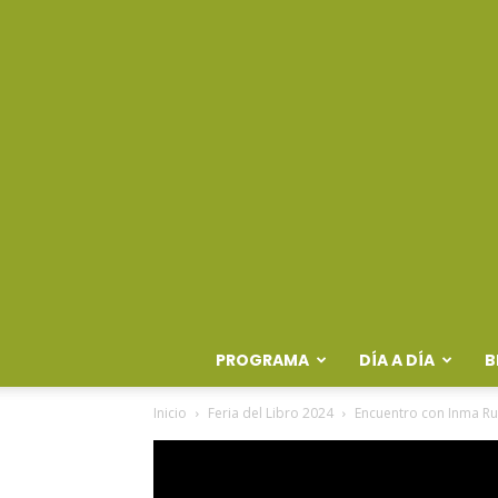
PROGRAMA
DÍA A DÍA
B
Inicio
Feria del Libro 2024
Encuentro con Inma Ru