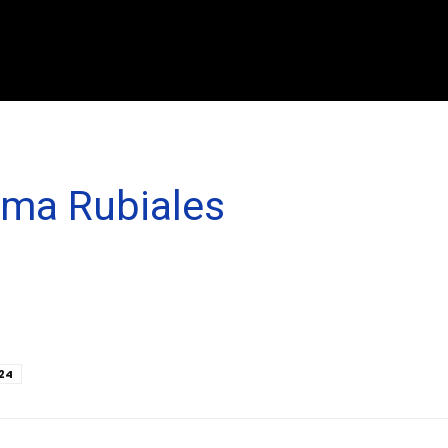
nma Rubiales
024