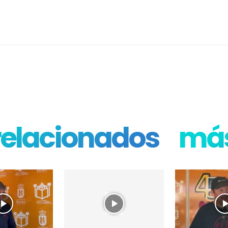
 relacionados
más