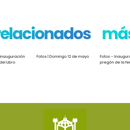
 relacionados
más
 inauguración
Fotos | Domingo 12 de mayo
Fotos – Inaugur
del Libro
pregón de la fe