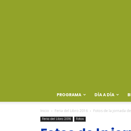
PROGRAMA
DÍA A DÍA
B
Inicio
Feria del Libro 2016
Fotos de la jornada del
Feria del Libro 2016
Fotos