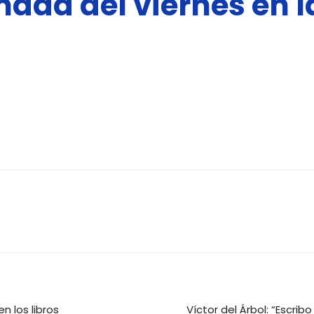
nada del viernes en l
del
Libro
de
Badajoz
n los libros
Víctor del Árbol: “Escri