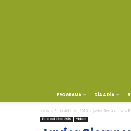
PROGRAMA
DÍA A DÍA
B
Inicio
Feria del Libro 2016
Javier Sierra vuelve a
Feria del Libro 2016
Videos