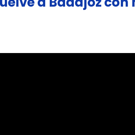
vuelve a Badajoz con
del
Libro
de
Badajoz