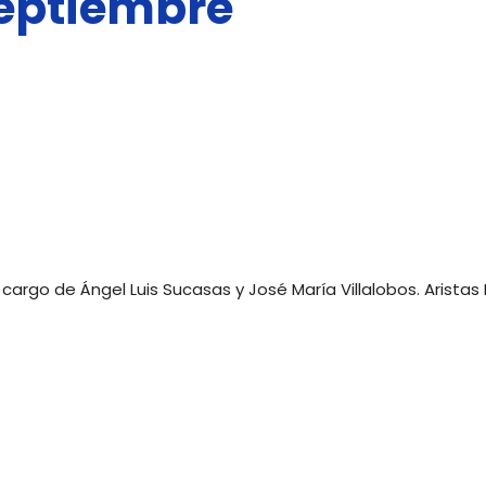
septiembre
del
Libro
cargo de Ángel Luis Sucasas y José María Villalobos. Aristas
de
Badajoz