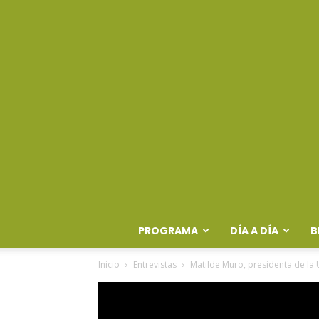
PROGRAMA
DÍA A DÍA
B
Inicio
Entrevistas
Matilde Muro, presidenta de la