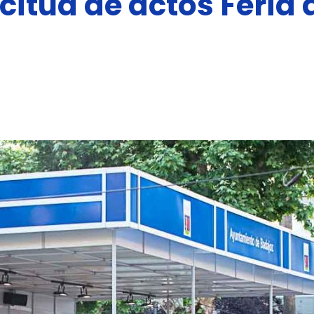
citud de actos Feria d
del
Libro
de
Badajoz