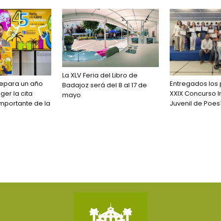
La XLV Feria del Libro de
repara un año
Entregados los 
Badajoz será del 8 al 17 de
er la cita
XXIX Concurso In
mayo
importante de la
Juvenil de Poes