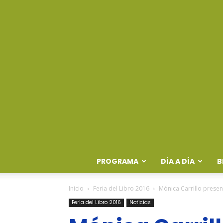
PROGRAMA
DÍA A DÍA
B
Inicio
Feria del Libro 2016
Mónica Carrillo present
Feria del Libro 2016
Noticias