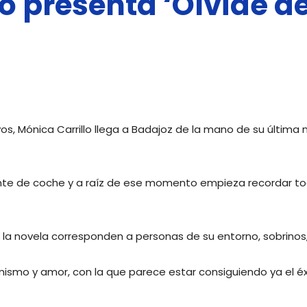
o presenta ‘Olvidé de
del
Libro
os, Mónica Carrillo llega a Badajoz de la mano de su última
ente de coche y a raíz de ese momento empieza recordar to
de
la novela corresponden a personas de su entorno, sobrinos,
ismo y amor, con la que parece estar consiguiendo ya el éx
Badajoz