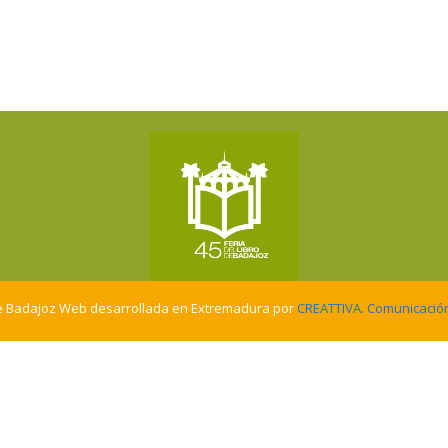
del
Libro
de
e Badajoz Web desarrollada en Extremadura por
CREATTIVA. Comunicación 
Badajoz