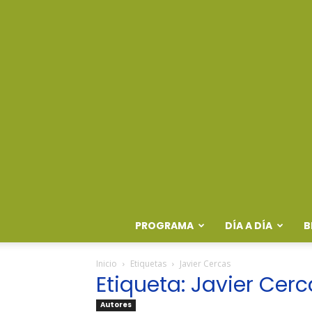
PROGRAMA
DÍA A DÍA
B
Inicio
Etiquetas
Javier Cercas
Etiqueta: Javier Cer
Autores