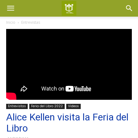
Inicio
Entrevistas
Entrevistas
Feria del Libro 2022
Videos
Alice Kellen visita la Feria del
Libro