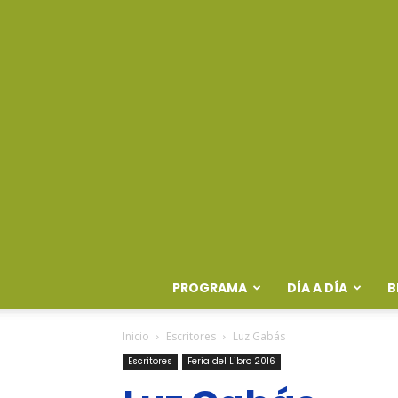
PROGRAMA
DÍA A DÍA
B
Inicio
Escritores
Luz Gabás
Escritores
Feria del Libro 2016