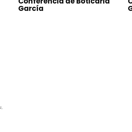
Conferencia de Boticaria
C
García
G
z,