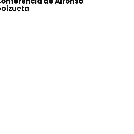
onferencia de Alfonso
oizueta