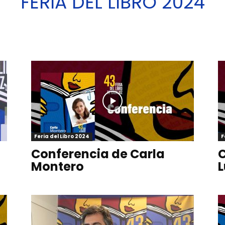
FERIA DEL LIBRO 2024
del
Libro
Feria del Libro 2024
F
Conferencia de Carla
C
de
Montero
L
Badajoz